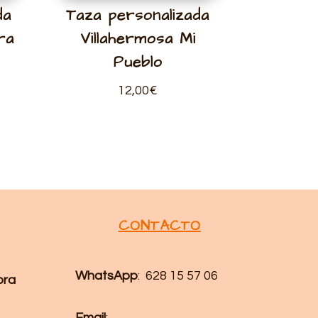
da
Taza personalizada
ra
Villahermosa Mi
Pueblo
12,00
€
CONTACTO
WhatsApp
: 628 15 57 06
pra
Email
: