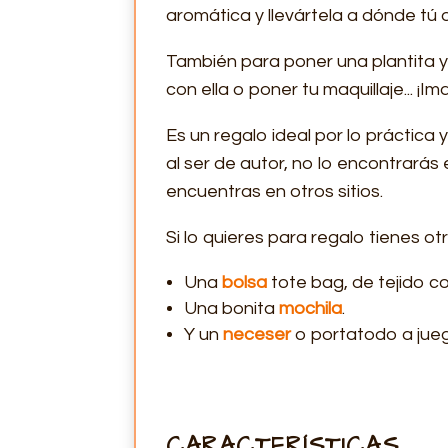
aromática y llevártela a dónde tú
También para poner una plantita y 
con ella o poner tu maquillaje... ¡I
Es un regalo ideal por lo práctica
al ser de autor, no lo encontrarás 
encuentras en otros sitios.
Si lo quieres para regalo tienes 
Una
bolsa
tote bag, de tejido co
Una bonita
mochila
.
Y un
neceser
o portatodo a jueg
CARACTERÍSTICAS