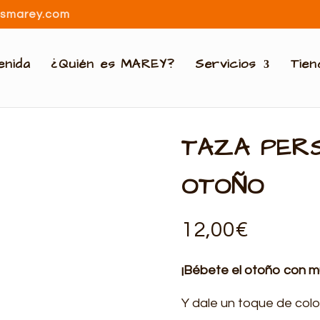
osmarey.com
enida
¿Quién es MAREY?
Servicios
Tie
TAZA PER
OTOÑO
12,00
€
¡Bébete el otoño con m
Y dale un toque de colo