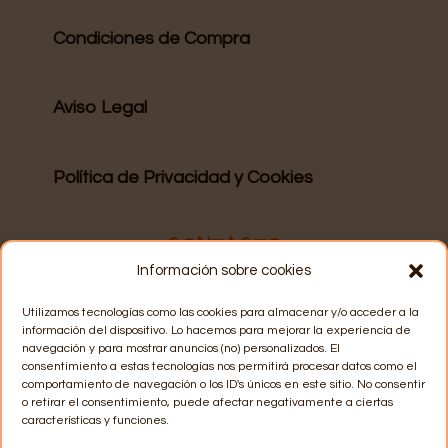
Condiciones de Compra
Aviso Legal
Política de Privacidad y Cookies
CONTACTO
Información sobre cookies
WhatsApp
: 628 15 57 06
Utilizamos tecnologías como las cookies para almacenar y/o acceder a la
información del dispositivo. Lo hacemos para mejorar la experiencia de
navegación y para mostrar anuncios (no) personalizados. El
consentimiento a estas tecnologías nos permitirá procesar datos como el
Email
: info@recuerdosmarey.com
comportamiento de navegación o los ID's únicos en este sitio. No consentir
o retirar el consentimiento, puede afectar negativamente a ciertas
características y funciones.
Horario de atención
: lunes a jueves de 17h a 20h.