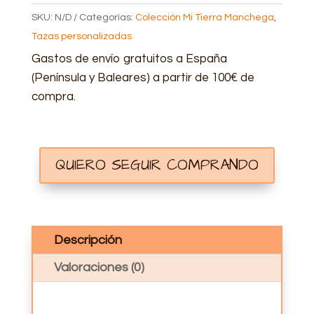
PIMIENTO
SKU:
N/D
Categorías:
Colección Mi Tierra Manchega
,
CANTIDAD
Tazas personalizadas
Gastos de envío gratuitos a España
(Península y Baleares) a partir de 100€ de
compra.
QUIERO SEGUIR COMPRANDO
Descripción
Valoraciones (0)