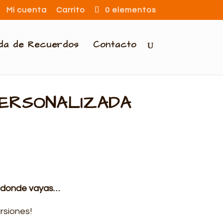
Mi cuenta
Carrito
0 elementos
nda de Recuerdos
Contacto
PERSONALIZADA
á donde vayas…
ursiones!