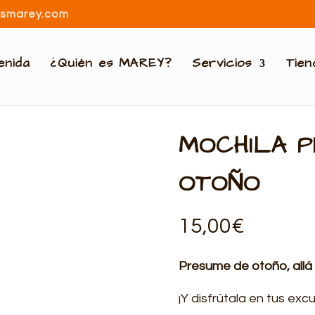
osmarey.com
enida
¿Quién es MAREY?
Servicios
Tie
MOCHILA 
OTOÑO
15,00
€
Presume de otoño, all
¡Y disfrútala en tus exc