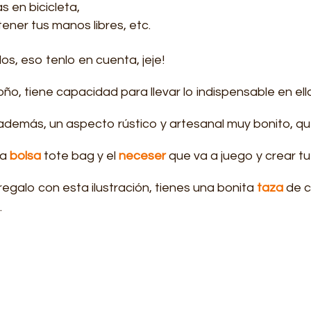
s en bicicleta,
tener tus manos libres, etc.
llos, eso tenlo en cuenta, jeje!
ño, tiene capacidad para llevar lo indispensable en el
da, además, un aspecto rústico y artesanal muy bonito, q
la
bolsa
tote bag y el
neceser
que va a juego y crear t
 regalo con esta ilustración, tienes una bonita
taza
de c
.