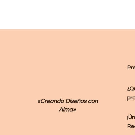
Pr
¿Q
pr
«Creando Diseños
con
Alma»
¡Ún
Re