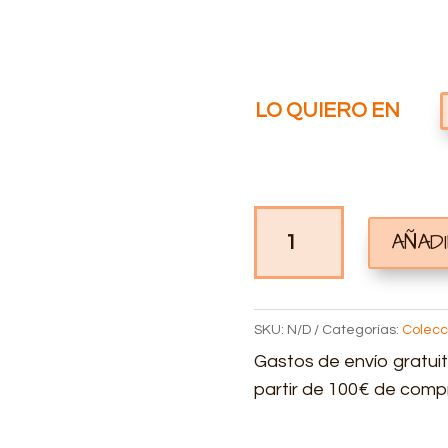
LO QUIERO EN
MOCHILA
AÑAD
PERSONALIZADA
OTOÑO
CANTIDAD
SKU:
N/D
Categorías:
Colecc
Gastos de envío gratuit
partir de 100€ de comp