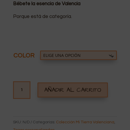
Bébete la esencia de Valencia
Porque está de categoría.
COLOR
TAZA
AÑADIR AL CARRITO
PERSONALIZADA
VALENCIA
CANTIDAD
SKU:
N/D
Categorías:
Colección Mi Tierra Valenciana
,
Tazas personalizadas