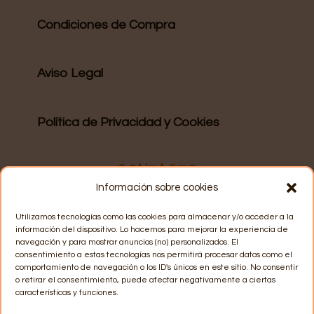
Condiciones de Compra
Aviso Legal
Política de Privacidad y Cookies
CONTACTO
Información sobre cookies
WhatsApp
: 628 15 57 06
Utilizamos tecnologías como las cookies para almacenar y/o acceder a la
información del dispositivo. Lo hacemos para mejorar la experiencia de
navegación y para mostrar anuncios (no) personalizados. El
consentimiento a estas tecnologías nos permitirá procesar datos como el
Email
: info@recuerdosmarey.com
comportamiento de navegación o los ID's únicos en este sitio. No consentir
o retirar el consentimiento, puede afectar negativamente a ciertas
características y funciones.
Horario de atención
: lunes a jueves de 17h a 20h.