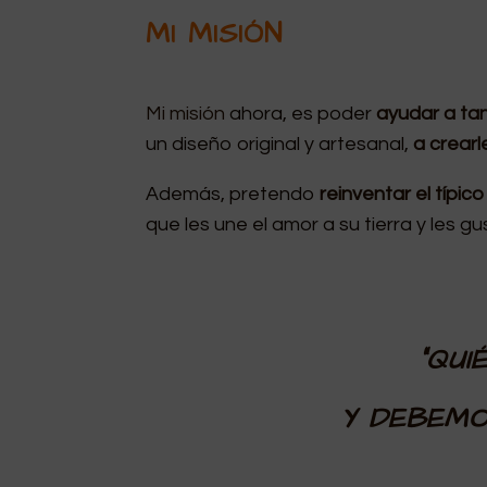
MI MISIÓN
Mi misión
ahora, es poder
ayudar a
ta
un diseño original y artesanal,
a crear
Además, pretendo
reinventar el típic
que les une el amor a su tierra y les g
“
QUI
Y DEBEMO