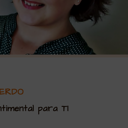
UERDO
ntimental para TI