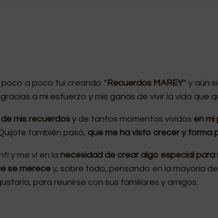
, poco a poco fui creando “
Recuerdos MAREY
” y aún 
 gracias a mi esfuerzo y mis ganas de vivir la vida que q
,
de mis recuerdos
y de tantos momentos vividos
en
mi 
uijote también pasó,
que me ha visto crecer y forma p
tí y me ví en la
necesidad de crear algo especial para 
 que se merece
y
, sobre todo,
pensando en
la mayoría d
staría, para reunirse con sus familiares y amigos.