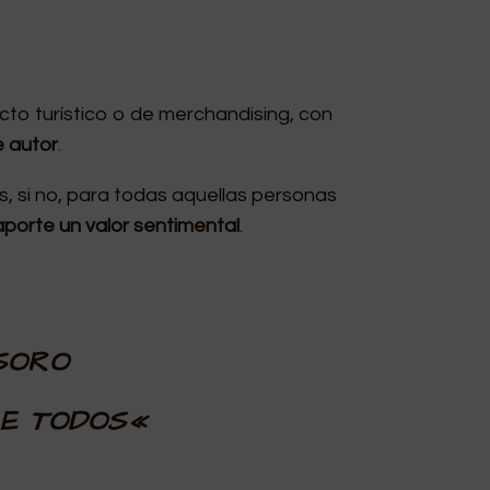
cto turístico o de merchandising, con
e autor
.
s, si no, para todas aquellas personas
aporte un valor sentimental
.
ESORO
E TODOS
«