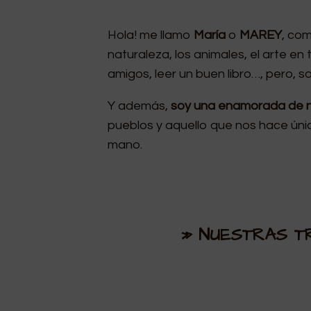
Hola! me llamo
María
o
MAREY
, co
naturaleza, los animales, el arte en t
amigos, leer un buen libro…, pero, 
Y además,
soy una enamorada de n
pueblos y aquello que nos hace úni
mano.
» NUESTRAS T