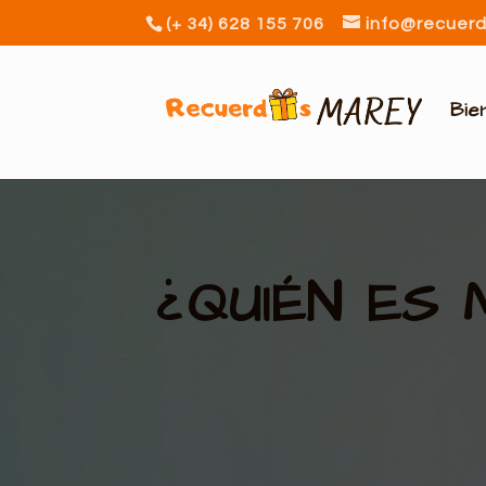
(+ 34) 628 155 706
info@recuer
Bie
¿QUIÉN ES