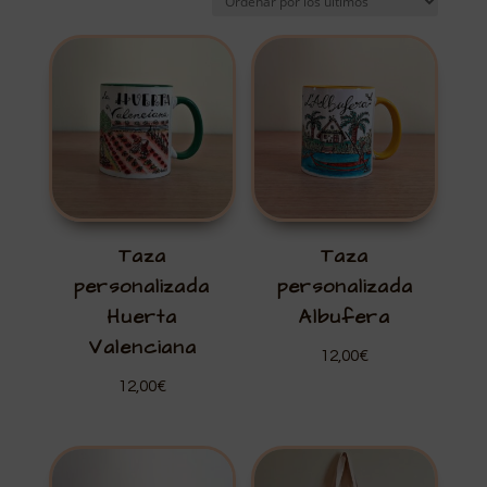
los
últimos
Taza
Taza
personalizada
personalizada
Huerta
Albufera
Valenciana
12,00
€
12,00
€