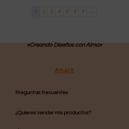
1
2
3
4
5
6
7
→
«Creando Diseños
con Alma»
AYUDA
Preguntas frecuentes
¿Quieres vender mis productos?