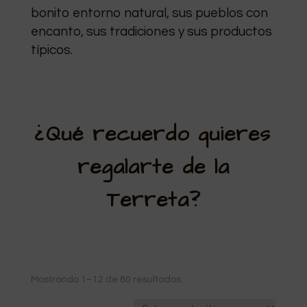
bonito entorno natural, sus pueblos con
encanto, sus tradiciones y sus productos
típicos.
¿Qué recuerdo quieres
regalarte de la
Terreta?
Ordenado
Mostrando 1–12 de 80 resultados
por