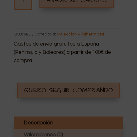
AÑADIR AL CARRITO
PERSONALIZADA
VILLAHERMOSA
DE
ROMERÍA
SKU:
N/D
Categoría:
Colección Villahermosa
CANTIDAD
Gastos de envío gratuitos a España
(Península y Baleares) a partir de 100€ de
compra.
QUIERO SEGUIR COMPRANDO
Descripción
Valoraciones (0)