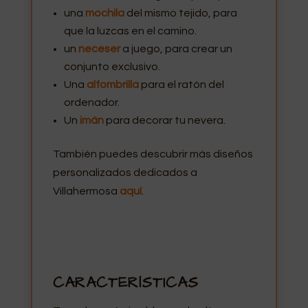
una
mochila
del mismo tejido, para
que la luzcas en el camino.
un
neceser
a juego, para crear un
conjunto exclusivo.
Una
alfombrilla
para el ratón del
ordenador.
Un
imán
para decorar tu nevera.
También puedes descubrir más diseños
personalizados dedicados a
Villahermosa
aquí
.
CARACTERÍSTICAS