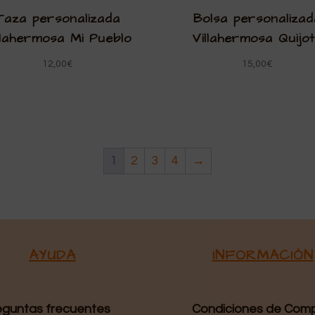
Taza personalizada
Bolsa personalizad
llahermosa Mi Pueblo
Villahermosa Quijo
12,00
€
15,00
€
1
2
3
4
→
AYUDA
INFORMACIÓN
eguntas frecuentes
Condiciones de Com