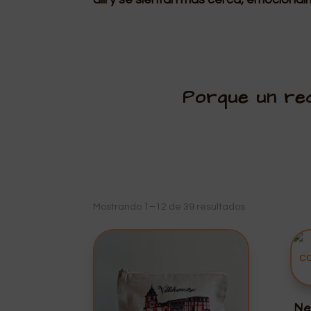
Porque un rec
Ordenado
Mostrando 1–12 de 39 resultados
por
los
últimos
Ne