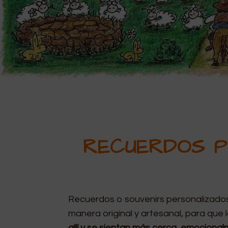
RECUERDOS P
Recuerdos o souvenirs personalizados
manera original y artesanal, para que 
allí y se sientan más cerca, emociona