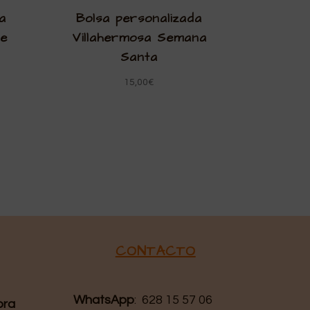
a
Bolsa personalizada
te
Villahermosa Semana
Santa
15,00
€
CONTACTO
WhatsApp
: 628 15 57 06
pra