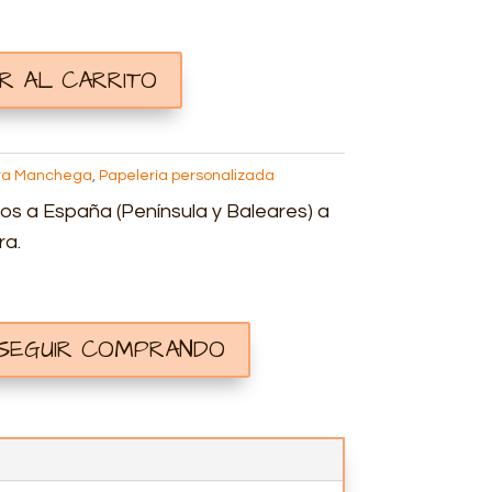
IR AL CARRITO
rra Manchega
,
Papelería personalizada
os a España (Península y Baleares) a
ra.
 SEGUIR COMPRANDO