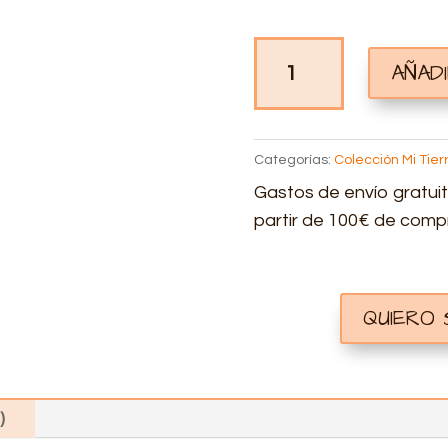
POSTAL
AÑAD
PERSONALIZADA
LAGUNAS
DE
RUIDERA
Categorías:
Colección Mi Tie
CANTIDAD
Gastos de envío gratuit
partir de 100€ de comp
QUIERO
)