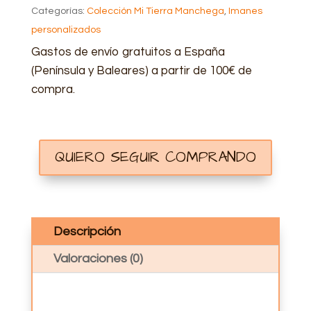
Categorías:
Colección Mi Tierra Manchega
,
Imanes
CANTIDAD
personalizados
Gastos de envío gratuitos a España
(Península y Baleares) a partir de 100€ de
compra.
QUIERO SEGUIR COMPRANDO
Descripción
Valoraciones (0)