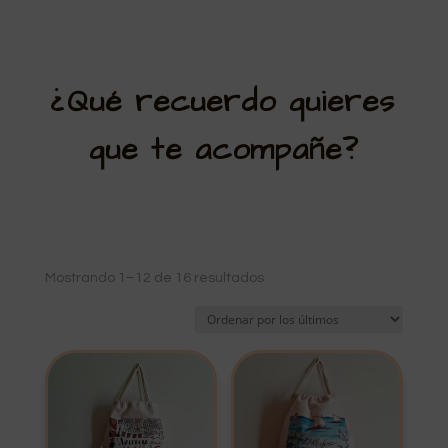
¿Qué recuerdo quieres
que te acompañe?
Ordenado
Mostrando 1–12 de 16 resultados
por
los
últimos