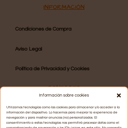
INFORMACIÓN
Condiciones de Compra
Aviso Legal
Política de Privacidad y Cookies
CONTACTO
Información sobre cookies
WhatsApp
: 628 15 57 06
Utilizamos tecnologías como las cookies para almacenar y/o acceder a la
información del dispositivo. Lo hacemos para mejorar la experiencia de
navegación y para mostrar anuncios (no) personalizados. El
consentimiento a estas tecnologías nos permitirá procesar datos como el
Email
: info@recuerdosmarey.com
comportamiento de navegación o los ID's únicos en este sitio. No consentir