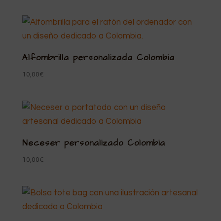
precios:
desde
15,00€
hasta
Alfombrilla personalizada Colombia
16,50€
10,00
€
Neceser personalizado Colombia
10,00
€