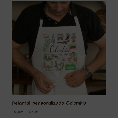
últimos
Delantal personalizado Colombia
Rango
15,00
€
-
16,50
€
de