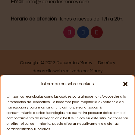
Email
: info@recuerdosmarey.com
Horario de atención
: lunes a jueves de 17h a 20h.
Copyright
©
2022
Recuerdos Marey – Diseño y
desarrollo web realizado por Marey
Información sobre cookies
Utilizamos tecnologías como las cookies para almacenar y/o acceder a la
información del dispositivo. Lo hacemos para mejorar la experiencia de
navegación y para mostrar anuncios (no) personalizados. El
consentimiento a estas tecnologías nos permitirá procesar datos como el
comportamiento de navegación o los ID's únicos en este sitio. No consentir
o retirar el consentimiento, puede afectar negativamente a ciertas
características y funciones.