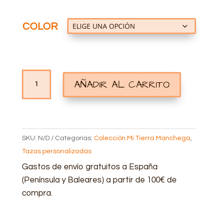
COLOR
TAZA
AÑADIR AL CARRITO
PERSONALIZADA
CAMPO
DE
MONTIEL
SKU:
N/D
Categorías:
Colección Mi Tierra Manchega
,
CANTIDAD
Tazas personalizadas
Gastos de envío gratuitos a España
(Península y Baleares) a partir de 100€ de
compra.