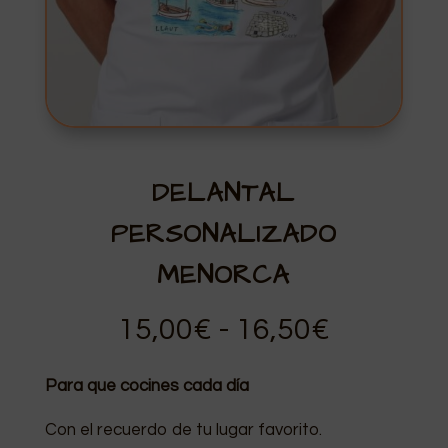
DELANTAL
PERSONALIZADO
MENORCA
Rango
15,00
€
-
16,50
€
de
precios:
Para que cocines cada día
desde
Con el recuerdo de tu lugar favorito.
15,00€