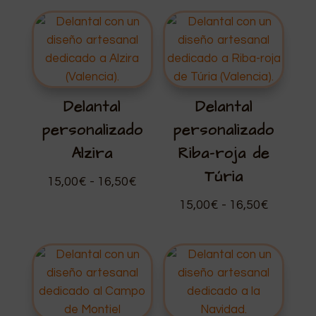
Delantal
Delantal
personalizado
personalizado
Alzira
Riba-roja de
Túria
Rango
15,00
€
-
16,50
€
de
Rango
15,00
€
-
16,50
€
precios:
de
desde
precios:
15,00€
desde
hasta
15,00€
16,50€
hasta
16,50€