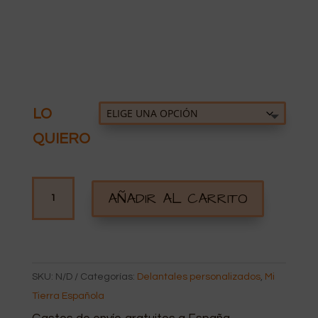
hasta
16,50€
LO
QUIERO
DELANTAL
AÑADIR AL CARRITO
PERSONALIZADO
MENORCA
CANTIDAD
SKU:
N/D
Categorías:
Delantales personalizados
,
Mi
Tierra Española