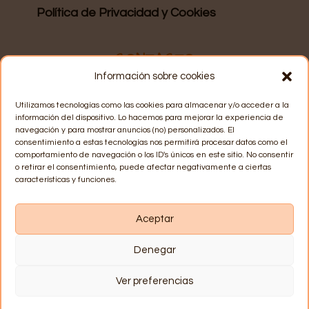
Política de Privacidad y Cookies
CONTACTO
Información sobre cookies
WhatsApp
: 628 15 57 06
Utilizamos tecnologías como las cookies para almacenar y/o acceder a la
información del dispositivo. Lo hacemos para mejorar la experiencia de
navegación y para mostrar anuncios (no) personalizados. El
consentimiento a estas tecnologías nos permitirá procesar datos como el
Email
: info@recuerdosmarey.com
comportamiento de navegación o los ID's únicos en este sitio. No consentir
o retirar el consentimiento, puede afectar negativamente a ciertas
características y funciones.
Horario de atención
: lunes a jueves de 17h a 20h.
Aceptar
Denegar
Ver preferencias
Copyright
©
2022
Recuerdos Marey – Diseño y
desarrollo web realizado por Marey