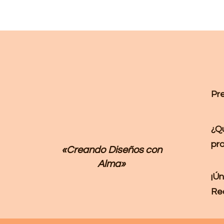
Pr
¿Q
pr
«Creando Diseños
con
Alma»
¡Ún
Re