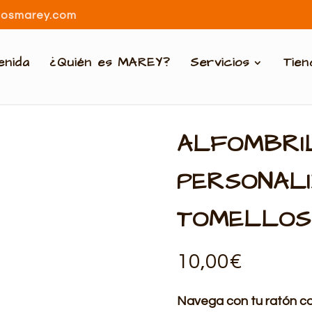
dosmarey.com
enida
¿Quién es MAREY?
Servicios
Tie
ALFOMBRI
PERSONAL
TOMELLOS
10,00
€
Navega con tu ratón co