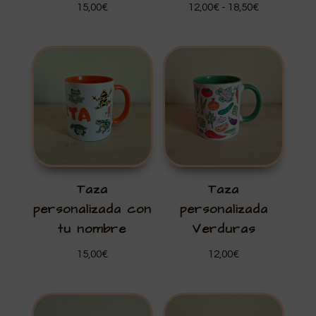
Rango
15,00
€
12,00
€
-
18,50
€
de
precios:
desde
12,00€
hasta
18,50€
Taza
Taza
personalizada con
personalizada
tu nombre
Verduras
15,00
€
12,00
€