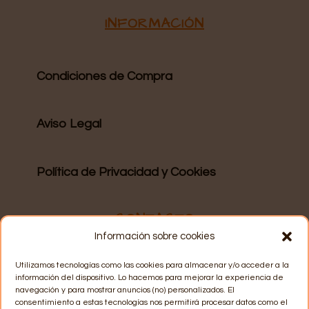
INFORMACIÓN
Condiciones de Compra
Aviso Legal
Política de Privacidad y Cookies
CONTACTO
Información sobre cookies
WhatsApp
: 628 15 57 06
Utilizamos tecnologías como las cookies para almacenar y/o acceder a la
información del dispositivo. Lo hacemos para mejorar la experiencia de
navegación y para mostrar anuncios (no) personalizados. El
consentimiento a estas tecnologías nos permitirá procesar datos como el
Email
: info@recuerdosmarey.com